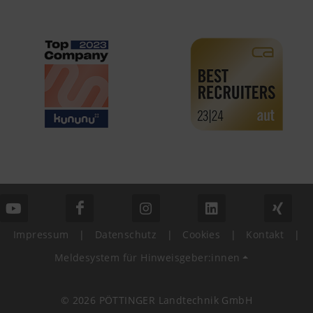
hl=de https://www.google.de/intl/de/poli
Wir haben keine Kontrolle über YouTube 
können diese Cookies in Ihren Browser-E
blockieren.
Impressum
|
Datenschutz
|
Cookies
|
Kontakt
|
Meldesystem für Hinweisgeber:innen
© 2026 PÖTTINGER Landtechnik GmbH