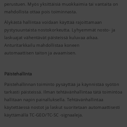
perustuen. Myös yksittäisiä muokkaimia tai vantaita on
mahdollista ottaa pois toiminnasta.
Älykästä hallintaa voidaan käyttää rajoittamaan
pystysuuntaista nostokorkeutta. Lyhyemmät nosto- ja
laskuajat vähentävät päisteissä kuluvaa aikaa.
Anturitarkkailu mahdollistaa koneen
automaattisen taiton ja avaamisen.
Päistehallinta
Päistehallinnan toiminto pysäyttää ja käynnistää syötön
tarkasti päisteissä. Ilman tehtävänhallintaa tätä toimintoa
hallitaan napin painalluksella. Tehtävänhallintaa
käytettäessä nostot ja laskut suoritetaan automaattisesti
käyttämällä TC-GEO/TC-SC -signaaleja.