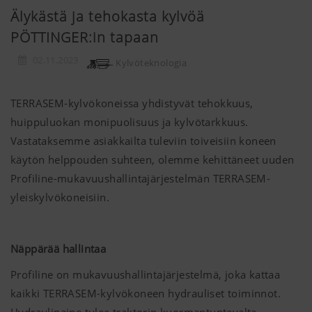
Älykästä ja tehokasta kylvöä
PÖTTINGER:in tapaan
02.11.2023
Kylvöteknologia
TERRASEM-kylvökoneissa yhdistyvät tehokkuus,
huippuluokan monipuolisuus ja kylvötarkkuus.
Vastataksemme asiakkailta tuleviin toiveisiin koneen
käytön helppouden suhteen, olemme kehittäneet uuden
Profiline-mukavuushallintajärjestelmän TERRASEM-
yleiskylvökoneisiin.
Näppärää hallintaa
Profiline on mukavuushallintajärjestelmä, joka kattaa
kaikki TERRASEM-kylvökoneen hydrauliset toiminnot.