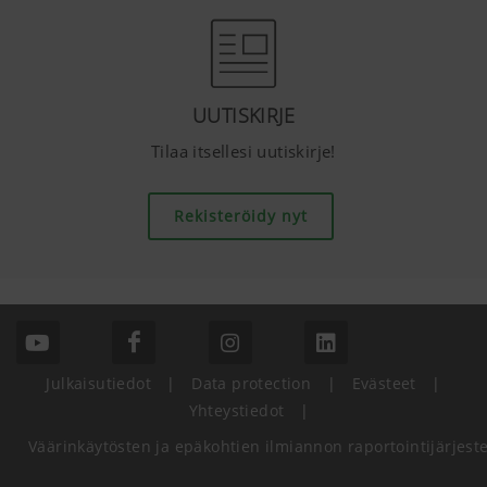
UUTISKIRJE
Tilaa itsellesi uutiskirje!
Rekisteröidy nyt
Julkaisutiedot
|
Data protection
|
Evästeet
|
Yhteystiedot
|
Väärinkäytösten ja epäkohtien ilmiannon raportointijärjest