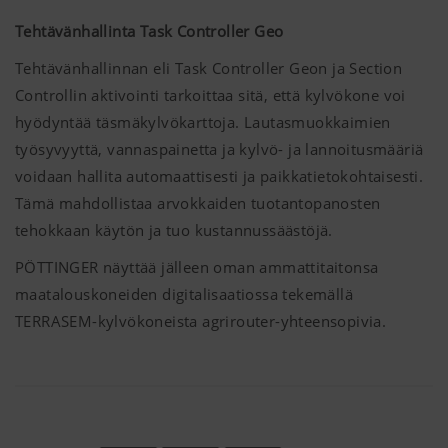
Tehtävänhallinta Task Controller Geo
Tehtävänhallinnan eli Task Controller Geon ja Section
Controllin aktivointi tarkoittaa sitä, että kylvökone voi
hyödyntää täsmäkylvökarttoja. Lautasmuokkaimien
työsyvyyttä, vannaspainetta ja kylvö- ja lannoitusmääriä
voidaan hallita automaattisesti ja paikkatietokohtaisesti.
Tämä mahdollistaa arvokkaiden tuotantopanosten
tehokkaan käytön ja tuo kustannussäästöjä.
PÖTTINGER näyttää jälleen oman ammattitaitonsa
maatalouskoneiden digitalisaatiossa tekemällä
TERRASEM-kylvökoneista agrirouter-yhteensopivia.