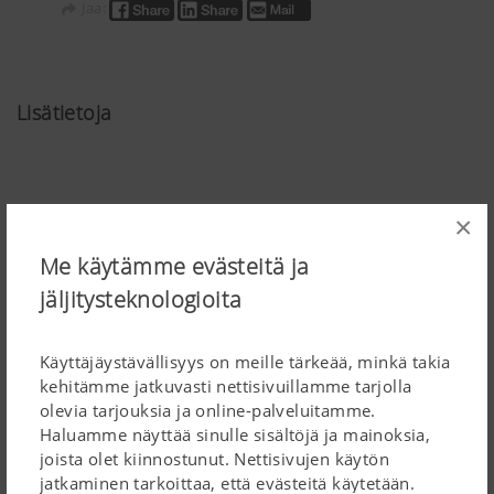
Jaa:
Lisätietoja
×
Me käytämme evästeitä ja
PR Dokumentit:
jäljitysteknologioita
Lataa artikkeli
Käyttäjäystävällisyys on meille tärkeää, minkä takia
kehitämme jatkuvasti nettisivuillamme tarjolla
olevia tarjouksia ja online-palveluitamme.
Haluamme näyttää sinulle sisältöjä ja mainoksia,
joista olet kiinnostunut. Nettisivujen käytön
jatkaminen tarkoittaa, että evästeitä käytetään.