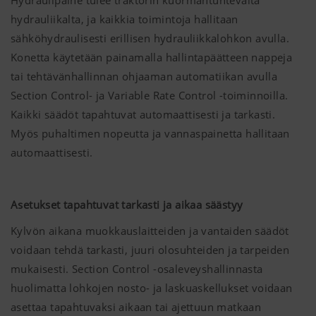
Hydraulipaine tulee traktorin kuormantuntevalta
hydrauliikalta, ja kaikkia toimintoja hallitaan
sähköhydraulisesti erillisen hydrauliikkalohkon avulla.
Konetta käytetään painamalla hallintapäätteen nappeja
tai tehtävänhallinnan ohjaaman automatiikan avulla
Section Control- ja Variable Rate Control -toiminnoilla.
Kaikki säädöt tapahtuvat automaattisesti ja tarkasti.
Myös puhaltimen nopeutta ja vannaspainetta hallitaan
automaattisesti.
Asetukset tapahtuvat tarkasti ja aikaa säästyy
Kylvön aikana muokkauslaitteiden ja vantaiden säädöt
voidaan tehdä tarkasti, juuri olosuhteiden ja tarpeiden
mukaisesti. Section Control -osaleveyshallinnasta
huolimatta lohkojen nosto- ja laskuaskellukset voidaan
asettaa tapahtuvaksi aikaan tai ajettuun matkaan