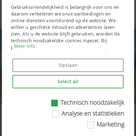
Gebruiksvriendelijkheid is belangrijk voor ons en
daarom verbeteren we onze aanbiedingen en
online diensten voortdurend op de website. We
willen u geschikte inhoud en advertenties laten
zien. Als u de website blijft gebruiken, worden de
technisch noodzakelijke cookies ingezet. Bij
Meer info
persoonsgebonden Google Marketing-producten
worden cookies alleen ingezet, wanneer u hiervoor
toestemming heeft gegeven ("Alles toestaan"). U
Opslaan
kunt bovendien de instellingen wijzigen met behulp
van de selectievakjes.
Select all
Technisch noodzakelijk
Technisch noodzakelijk
Analyse en statistieken
BOSS 5000 MASTER opraapwagen met invoerkammen
van PÖTTINGER
Marketing
Bepaalde webtechnologieën en cookies maken
EVOMATIC-laadsysteem voor een krachtige oogst;
het mogelijk dat deze website voor u eenvoudig