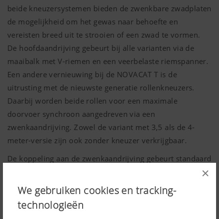
beide kneuzersystemen bieden de zwenkbare zwadplaten
de mogelijkheid om het gewas naar behoefte en
vereisten breed uit te strooien of een zwad te vormen.
De hoofdaandrijving gebeurt bij alle varianten via de
maaibalk met V-riemen en een veerbelaste riemspanner.
Een andere vernieuwing bij de NOVACAT T is de
uitrusting met de nieuwste generatie rollenkneuzers.
Daarbij worden beide rollen voor een maximale
doorvoer synchroon aangedreven via een
zwenkaandrijving. Zowel de variant met 3,5 als de 4-
meter-versie zijn ook zonder kneuzer verkrijgbaar.
De koppeling aan de zwenkaandrijving gebeurt standaard
×
via een buisbeugel aan de trekstangen van de tractorlift.
De optionele pendelkoppeling is ontwikkeld met speciale
We gebruiken cookies en tracking-
aandacht voor de eisen van de landbouw in Noord-
technologieën
Amerika.