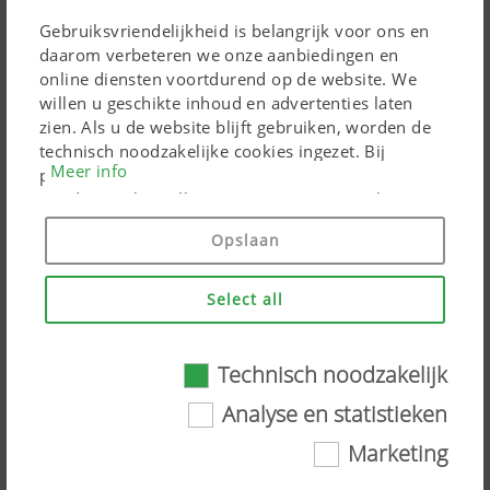
Optimale bodemvolging dankzij de beweegbare
Gebruiksvriendelijkheid is belangrijk voor ons en
ophanging
daarom verbeteren we onze aanbiedingen en
online diensten voortdurend op de website. We
Dankzij de volledig beweegbare ophanging van de
willen u geschikte inhoud en advertenties laten
maaibalk past deze zich driedimensionaal aan de bodem
zien. Als u de website blijft gebruiken, worden de
technisch noodzakelijke cookies ingezet. Bij
aan, waardoor de maaibalk soepel over oneffenheden
Meer info
persoonsgebonden Google Marketing-producten
glijdt. Bovendien zorgt een nieuwe middelaanduiding
worden cookies alleen ingezet, wanneer u hiervoor
voor nog meer veiligheid tijdens het transport over de
toestemming heeft gegeven ("Alles toestaan"). U
Opslaan
weg.
kunt bovendien de instellingen wijzigen met behulp
van de selectievakjes.
De onlangs vernieuwde NOVACAT T-maaiers van
Select all
PÖTTINGER zijn veelzijdig inzetbaar, stellen lage eisen
aan de tractor, zijn duurzaam en robuust.
Technisch noodzakelijk
Technisch noodzakelijk
Analyse en statistieken
Marketing
Bepaalde webtechnologieën en cookies maken
Delen: