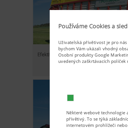
Používáme Cookies a sled
Uživatelská přívětivost je pro ná
bychom Vám ukázali vhodný obsah
Efektivnost
Osobní produkty Google Marketing
uvedených zaškrtávacích políček 
Některé webové technologie a
přívětivý. To se týká základn
internetovém prohlížeči nebo