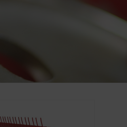
žíváme proto analytické
ebových stránkách se používá