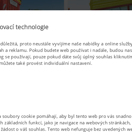
ovací technologie
s důležitá, proto neustále vyvíjíme naše nabídky a online slu
 a reklamu. Pokud budete web používat i nadále, budou nast
Hospodárnost a variabilita
 se používají, pouze pokud dáte svůj úplný souhlas kliknutím
můžete také provést individuální nastavení.
 soubory cookie pomáhají, aby byl tento web pro vás snadno
ích základních funkcí, jako je navigace na webových stránkách
 žádost o váš souhlas. Tento web nefunguje bez uvedených w