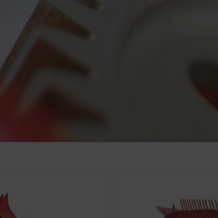
ivatelskou přívětivost a výkon našich webových stránek. Pou
, které anonymně měří a vyhodnocují, jaký obsah na našich w
Účel cookies
Doba trvání
6 Mesiace