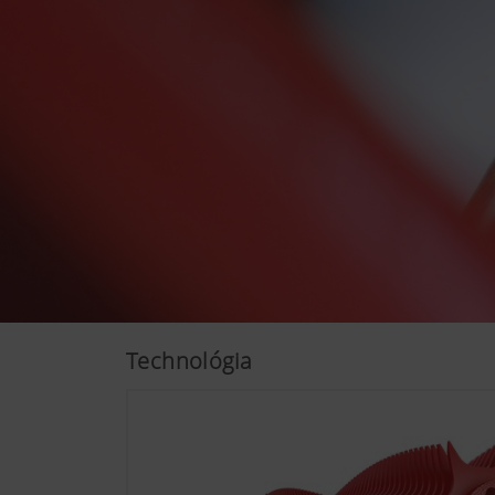
Viac informácií
Chceme neustále zlepšovat už
technologie (včetně cookies)
Technológia