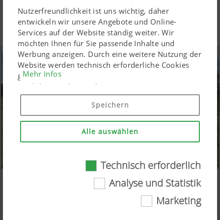
Nutzerfreundlichkeit ist uns wichtig, daher
entwickeln wir unsere Angebote und Online-
Services auf der Website ständig weiter. Wir
möchten Ihnen für Sie passende Inhalte und
Werbung anzeigen. Durch eine weitere Nutzung der
Website werden technisch erforderliche Cookies
Mehr Infos
gesetzt. Personenbezogene Google-Marketing-
Produkte werden Cookies nur eingesetzt, wenn Sie
Ihre Einwilligung erteilen ("Allem zustimmen"). Sie
Speichern
können ebenso individuelle Einstellungen mittels
der angeführten Checkboxen treffen.
Alle auswählen
Technisch erforderlich
Technisch erforderlich
Analyse und Statistik
TOP V 6520 C: Wendiger neuer Schwader
Marketing
Mit innovativem Schwenkbock und bester
Gewisse Web-Technologien und Cookies tragen
Bodenanpassung für hochwertiges Futter
dazu bei, diese Webseite für Sie einfach