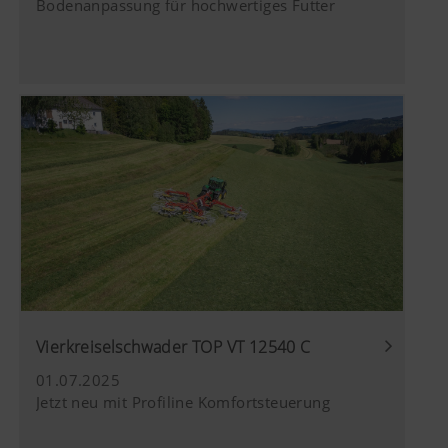
Bodenanpassung für hochwertiges Futter
Video angesehen. Nähere Informationen f
hier:
https://support.google.com/youtube/an
hl=de https://www.google.de/intl/de/poli
Wir haben keine Kontrolle über YouTube 
können diese Cookies in Ihren Browser-E
blockieren.
Vierkreiselschwader TOP VT 12540 C
01.07.2025
Jetzt neu mit Profiline Komfortsteuerung