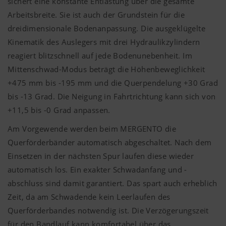
sichert eine konstante Entlastung über die gesamte
Arbeitsbreite. Sie ist auch der Grundstein für die
dreidimensionale Bodenanpassung. Die ausgeklügelte
Kinematik des Auslegers mit drei Hydraulikzylindern
reagiert blitzschnell auf jede Bodenunebenheit. Im
Mittenschwad-Modus beträgt die Höhenbeweglichkeit
+475 mm bis -195 mm und die Querpendelung +30 Grad
bis -13 Grad. Die Neigung in Fahrtrichtung kann sich von
+11,5 bis -0 Grad anpassen.
Am Vorgewende werden beim MERGENTO die
Querförderbänder automatisch abgeschaltet. Nach dem
Einsetzen in der nächsten Spur laufen diese wieder
automatisch los. Ein exakter Schwadanfang und -
abschluss sind damit garantiert. Das spart auch erheblich
Zeit, da am Schwadende kein Leerlaufen des
Querförderbandes notwendig ist. Die Verzögerungszeit
für den Bandlauf kann komfortabel über das