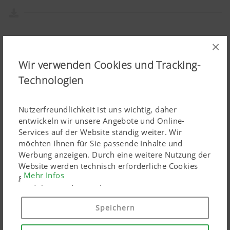
×
Pressedokumente:
Wir verwenden Cookies und Tracking-
Artikel herunterladen
Technologien
ÄHNLICHE ARTIKEL
Nutzerfreundlichkeit ist uns wichtig, daher
entwickeln wir unsere Angebote und Online-
Services auf der Website ständig weiter. Wir
möchten Ihnen für Sie passende Inhalte und
Werbung anzeigen. Durch eine weitere Nutzung der
Website werden technisch erforderliche Cookies
Mehr Infos
gesetzt. Personenbezogene Google-Marketing-
Produkte werden Cookies nur eingesetzt, wenn Sie
Ihre Einwilligung erteilen ("Allem zustimmen"). Sie
Speichern
können ebenso individuelle Einstellungen mittels
der angeführten Checkboxen treffen.