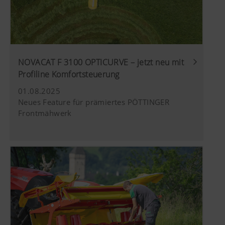
Inhalte unserer Website genutzt werden und wie
Land (layer)
Speichert die
6
häufig diese aufgerufen werden.
und
vom Nutzer
Monate
Sprache
gewählte Land-
(lang)
und
Mehr Infos
Zweck des
Dauer
Sprachauswahl.
NOVACAT F 3100 OPTICURVE – jetzt neu mit
Cookies
Profiline Komfortsteuerung
01.08.2025
Marketing
Google
Analyse der
6 Monate
Neues Feature für prämiertes PÖTTINGER
Analytics
Benutzung der
Frontmähwerk
Website, siehe
Wir möchten Ihnen relevante Inhalte auf unserer
unterhalb.
Website und auf Social Media anzeigen, daher
verwenden wir Web-Technologien (auch
Cookies) von einigen Partnerunternehmen.
Dadurch werden die dargestellten Inhalte auf Ihr
Nutzungsverhalten zugeschnitten und angezeigt.
Mehr Infos
Zweck des Cookies