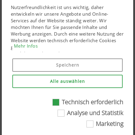
Weitere Informationen
Nutzerfreundlichkeit ist uns wichtig, daher
entwickeln wir unsere Angebote und Online-
Services auf der Website ständig weiter. Wir
möchten Ihnen für Sie passende Inhalte und
Werbung anzeigen. Durch eine weitere Nutzung der
Website werden technisch erforderliche Cookies
Mehr Infos
gesetzt. Personenbezogene Google-Marketing-
Pressedokumente:
Produkte werden Cookies nur eingesetzt, wenn Sie
Ihre Einwilligung erteilen ("Allem zustimmen"). Sie
Artikel herunterladen
Speichern
können ebenso individuelle Einstellungen mittels
der angeführten Checkboxen treffen.
ÄHNLICHE ARTIKEL
Alle auswählen
Technisch erforderlich
Technisch erforderlich
Analyse und Statistik
Marketing
Gewisse Web-Technologien und Cookies tragen
dazu bei, diese Webseite für Sie einfach