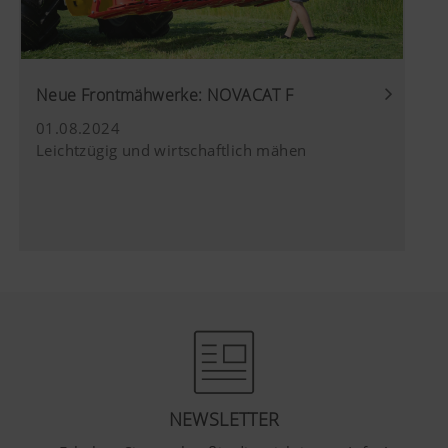
YouTube
Wir binden YouTube Videos auf unserer W
und verwenden hierbei den erweiterten
Datenschutzmodus von YouTube. Es wer
YouTube keine Informationen über die Be
Neue Frontmähwerke: NOVACAT F
dieser Website gespeichert, es sei denn, e
Video angesehen. Nähere Informationen f
01.08.2024
hier:
Leichtzügig und wirtschaftlich mähen
https://support.google.com/youtube/an
hl=de https://www.google.de/intl/de/poli
Wir haben keine Kontrolle über YouTube 
können diese Cookies in Ihren Browser-E
blockieren.
NEWSLETTER