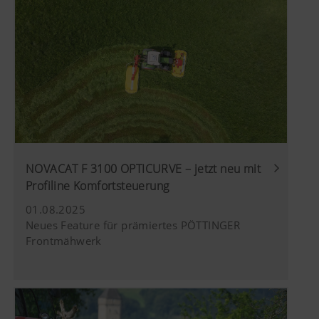
Marketing
Google
Analyse der
6 Monate
Analytics
Benutzung der
Website, siehe
Wir möchten Ihnen relevante Inhalte auf unserer
unterhalb.
Website und auf Social Media anzeigen, daher
verwenden wir Web-Technologien (auch
Cookies) von einigen Partnerunternehmen.
Dadurch werden die dargestellten Inhalte auf Ihr
Nutzungsverhalten zugeschnitten und angezeigt.
Mehr Infos
Zweck des Cookies
NOVACAT F 3100 OPTICURVE – jetzt neu mit
Profiline Komfortsteuerung
01.08.2025
YouTube
Wir binden YouTube Videos auf unserer W
Neues Feature für prämiertes PÖTTINGER
und verwenden hierbei den erweiterten
Frontmähwerk
Datenschutzmodus von YouTube. Es wer
YouTube keine Informationen über die Be
dieser Website gespeichert, es sei denn, e
Video angesehen. Nähere Informationen f
hier: