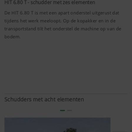
getoond op basis van uw gebruikersgedrag.
HIT 6.80 T - schudder met zes elementen
Doel van het cookie
De HIT 6.80 T is met een apart onderstel uitgerust dat
tijdens het werk meeloopt. Op de kopakker en in de
transportstand tilt het onderstel de machine op van de
YouTube
We plaatsen YouTube-video's op onze we
bodem.
gebruiken daarbij de verbeterde privacy
YouTube. YouTube slaat geen informatie 
bezoekers van deze website, tenzij er ee
bekeken.Meer informatie vindt u
hier:https://support.google.com/youtub
hl=dehttps://www.google.de/intl/de/poli
hebben geen controle over YouTube-cooki
cookies blokkeren in je browserinstelling
Schudders met acht elementen