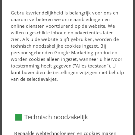
zo het gewas niet.
Gebruiksvriendelijkheid is belangrijk voor ons en
De buitenste tand neemt het voer al vroeger op en
Robuuste frameconstructie
daarom verbeteren we onze aanbiedingen en
blijft langer aan de grond, waardoor de overlapping
online diensten voortdurend op de website. We
De robuuste frameconstructie uit dikwandige,
van twee opeenvolgende elementen verbetert.
willen u geschikte inhoud en advertenties laten
geschroefde vormbuizen maakt de HIT-schudders
zien. Als u de website blijft gebruiken, worden de
technisch noodzakelijke cookies ingezet. Bij
extreem belastbaar en duurzaam.
persoonsgebonden Google Marketing-producten
worden cookies alleen ingezet, wanneer u hiervoor
toestemming heeft gegeven ("Alles toestaan"). U
kunt bovendien de instellingen wijzigen met behulp
van de selectievakjes.
Technisch noodzakelijk
Bepaalde webtechnologieën en cookies maken