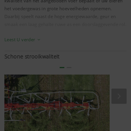
kwaliteit van het aangeboden voer bepaalt of uw dieren
het voedergewas in grote hoeveelheden opnemen.
Daarbij speelt naast de hoge energiewaarde, geur en
smaak een laag gehalte ruwe as een doorslaggevende rol.
Schoon en energierijk voedergewas wordt graag
Leest U verder
gevreten. Daardoor kan het gebruik van krachtvoer
worden verminderd. Dit leidt enerzijds tot lagere
Schone strooikwaliteit
voederkosten en anderzijds tot een beter gestel van de
dieren. Uiteindelijk profiteert u van schoon en
hoogwaardig voer zonder zorgen door hoger
bedrijfsrendement.
Het beste voer is geen toeval. De botanische
samenstelling van het plantenstand legt de hoeksteen
daarvoor. De kwantiteit en de kwaliteit van de hier
gegenereerde opbrengsten moeten in de hele oogstketen
worden gehandhaafd.