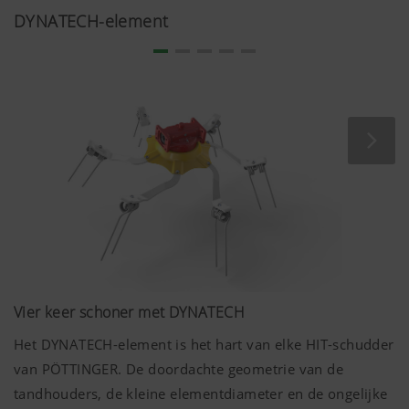
De weerbare KTL-lak en poedercoating garanderen
DYNATECH-element
elasticiteit en duurzaamheid. Dankzij de sprekende
kleuren en het moderne design werkt u met plezier met
machines die hun waarde behouden.
Vier keer schoner met DYNATECH
Het DYNATECH-element is het hart van elke HIT-schudder
van PÖTTINGER. De doordachte geometrie van de
tandhouders, de kleine elementdiameter en de ongelijke