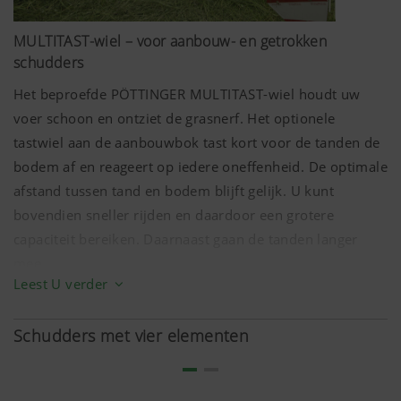
Land (layer) en taal
Slaat het land en
6
(lang)
de taal op die door
Ma
MULTITAST-wiel – voor aanbouw- en getrokken
de gebruiker zijn
schudders
geselecteerd.
Het beproefde PÖTTINGER MULTITAST-wiel houdt uw
voer schoon en ontziet de grasnerf. Het optionele
tastwiel aan de aanbouwbok tast kort voor de tanden de
bodem af en reageert op iedere oneffenheid. De optimale
afstand tussen tand en bodem blijft gelijk. U kunt
bovendien sneller rijden en daardoor een grotere
capaciteit bereiken. Daarnaast gaan de tanden langer
Meer info
mee.
Leest U verder
Het MULTITAST-wiel wordt zonder gereedschap in de
Analyse en statistieken
gewenste werkhoogte ingesteld. De topstang wordt in het
Schudders met vier elementen
sleufgat van de aanbouwbok gereden. Eenmaal ingesteld,
moet de werkhoogte niet na elke aankoppeling opnieuw
We willen de gebruiksvriendelijkheid en
ingesteld worden, wat een voordeel is wanneer de