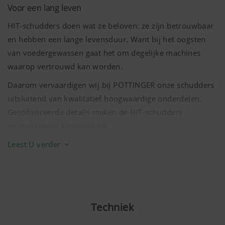
Voor een lang leven
HIT-schudders doen wat ze beloven: ze zijn betrouwbaar
en hebben een lange levensduur. Want bij het oogsten
van voedergewassen gaat het om degelijke machines
waarop vertrouwd kan worden.
Daarom vervaardigen wij bij PÖTTINGER onze schudders
uitsluitend van kwalitatief hoogwaardige onderdelen.
Gesofisticeerde details maken de HIT-schudders
onmiskenbaar betrouwbaar.
Het begint bij de aandrijving en eindigt bij de buitenste
Leest U verder
tanden. Krachtige enkele- en dubbele koppelingen,
robuuste haakse overbrenging, geperste elementschotels
en massieve tandarmen werken als een perfect op elkaar
afgestemde eenheid samen en zorgen voor een
Techniek
maximale levensduur.