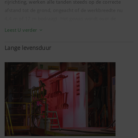
rijrichting, werken alle tanden steeds op de correcte
afstand tot de grond, ongeacht of de werkbreedte nu
4,4 m
of
17 m
bedraagt. Het gewas wordt over de
volledige breedte schoon opgenomen en de kans dat vuil
Leest U verder
in het voer komt, wordt tot een minimum herleid.
Tegelijkertijd blijft het gras gespaard.
Lange levensduur
De ideale omstandigheden voor de beste kwaliteit van
voedergewassen en optimale, onkruidvrije aangroei van
het gewas.