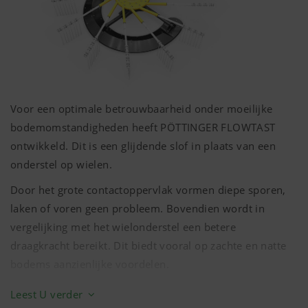
Voor een optimale betrouwbaarheid onder moeilijke
bodemomstandigheden heeft PÖTTINGER FLOWTAST
ontwikkeld. Dit is een glijdende slof in plaats van een
onderstel op wielen.
Door het grote contactoppervlak vormen diepe sporen,
laken of voren geen probleem. Bovendien wordt in
vergelijking met het wielonderstel een betere
draagkracht bereikt. Dit biedt vooral op zachte en natte
bodems aanzienlijke voordelen.
FLOWTAST is optioneel voor de TOP 882 C verkrijgbaar.
Leest U verder