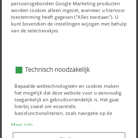
persoonsgebonden Google Marketing-producten
worden cookies alleen ingezet, wanneer u hiervoor
toestemming heeft gegeven ("Alles toestaan"). U
kunt bovendien de instellingen wijzigen met behulp
van de selectievakjes.
Grote, instelbare curvebaan
De grote stuurbanen bieden, afhankelijk van het model,
een curvebaandiameter van
350 mm
of
420 mm
.
Hierdoor kunnen de besturingsrollen zachtjes omhoog
Technisch noodzakelijk
bewegen, waardoor de krachten die op de cirkelharkunit
werken tot een minimum worden beperkt. Hierdoor
Bepaalde webtechnologieën en cookies maken
wordt slijtage aanzienlijk verminderd. Een lange
het mogelijk dat deze website voor u eenvoudig
levensduur is zo gewaarborgd.
toegankelijk en gebruiksvriendelijk is. Het gaat
hierbij zowel om essentiële
De optimale stuurhoek zorgt er ook voor dat de tanden
basisfunctionaliteiten, zoals navigatie op de
ergonomisch uit het zwad kunnen worden getrokken. Dit
website, als de juiste weergave in uw
Leest U verder
Meer info
zorgt ervoor dat schoon en luchtig wordt gestrooid.
internetbrowser of het verzoek om uw
toestemming. Zonder de genoemde
Hierdoor kan het gecombineerde voeder nog drogen in