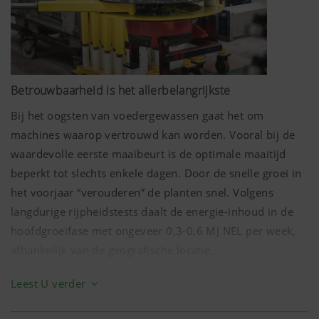
Betrouwbaarheid is het allerbelangrijkste
Bij het oogsten van voedergewassen gaat het om
machines waarop vertrouwd kan worden. Vooral bij de
waardevolle eerste maaibeurt is de optimale maaitijd
beperkt tot slechts enkele dagen. Door de snelle groei in
het voorjaar “verouderen” de planten snel. Volgens
langdurige rijpheidstests daalt de energie-inhoud in de
hoofdgroeifase met ongeveer 0,3-0,6 MJ NEL per week,
afhankelijk van de geografische locatie.
Voor de beste opbrengst in kwantiteit en kwaliteit zijn
Leest U verder
betrouwbare oogstmachines nodig.