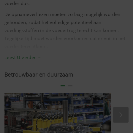
voeder dus.
De opnameverliezen moeten zo laag mogelijk worden
gehouden, zodat het volledige potentieel aan
voedingsstoffen in de voedertrog terecht kan komen.
Tegelijkertijd moet worden voorkomen dat er vuil in het
voeder terechtkomt.
Wat nodig is, zijn dus zwadharken die zo dicht mogelijk
Leest U verder
bij de grond werken zonder deze te doorboren. Onze
TOP-zwadharken voldoen precies aan deze eis.
Betrouwbaar en duurzaam