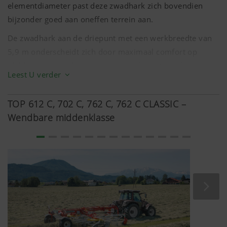
elementdiameter past deze zwadhark zich bovendien
bijzonder goed aan oneffen terrein aan.
De zwadhark aan de driepunt met een werkbreedte van
5,9 m
onderscheidt zich door maximaal comfort op
plekken waar vaak gemanoeuvreerd moet worden.
Meer info
Leest U verder
Analyse en statistieken
TOP 612 C, 702 C, 762 C, 762 C CLASSIC –
Wendbare middenklasse
We willen de gebruiksvriendelijkheid en
prestaties van onze website continu verbeteren.
Daarom gebruiken we analysetechnologieën
(inclusief cookies) die pseudoniem meten en
evalueren welke inhoud van onze website wordt
Doel van het
Duur
cookie