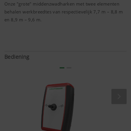
Onze "grote" middenzwadharken met twee elementen
bezoekers van deze website, tenzij er ee
behalen werkbreedtes van respectievelijk
7,7 m
–
8,8 m
bekeken.Meer informatie vindt u
hier:https://support.google.com/youtub
en
8,9 m
–
9,6 m
.
hl=dehttps://www.google.de/intl/de/poli
hebben geen controle over YouTube-cooki
cookies blokkeren in je browserinstelling
Bediening
Meer info