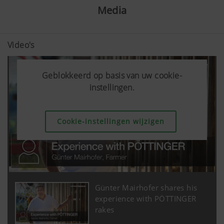
Media
Video's
Geblokkeerd op basis van uw cookie-
Geblokkeerd op basis van uw cookie-
instellingen.
instellingen.
Cookie-instellingen wijzigen
Cookie-instellingen wijzigen
Günter Mairhofer shares his
experience with PÖTTINGER
rakes