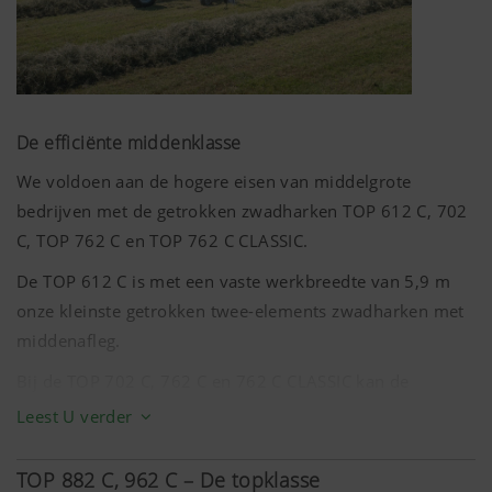
Google
Analyse van
6 Maanden
Analytics
het gebruik
van de
website, zie
De efficiënte middenklasse
hieronder.
We voldoen aan de hogere eisen van middelgrote
bedrijven met de getrokken zwadharken TOP 612 C, 702
C, TOP 762 C en TOP 762 C CLASSIC.
De TOP 612 C is met een vaste werkbreedte van
5,9 m
onze kleinste getrokken twee-elements zwadharken met
middenafleg.
Bij de TOP 702 C, 762 C en 762 C CLASSIC kan de
werkbreedte flexibel mechanisch of hydraulisch worden
Leest U verder
aangepast aan alle omstandigheden.
TOP 882 C, 962 C – De topklasse