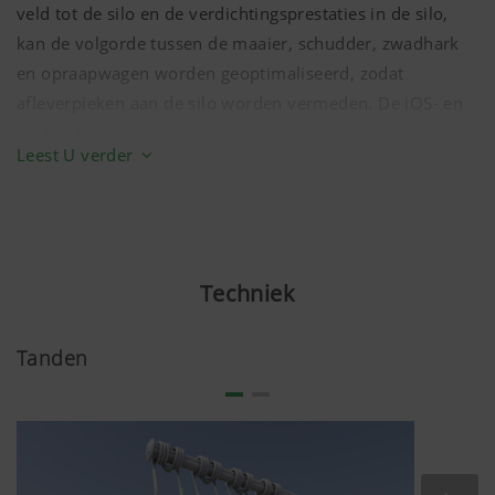
veld tot de silo en de verdichtingsprestaties in de silo,
kan de volgorde tussen de maaier, schudder, zwadhark
en opraapwagen worden geoptimaliseerd, zodat
afleverpieken aan de silo worden vermeden. De iOS- en
Android-versies van de app kunnen gemakkelijk worden
Leest U verder
geïnstalleerd op een smartphone.
Gebieden kunnen in slechts een paar stappen worden
aangemaakt en toegewezen aan afzonderlijke voertuigen.
De te oogsten velden, hun status en de live locaties van
Techniek
alle voertuigen worden duidelijk weergegeven. De
persoon op het oogstvoertuig kan onmiddellijk nagaan
welke velden al geharkt zijn.
Tanden
Bovendien worden de afstanden tussen de silo en de
velden gebruikt om een optimale oogstvolgorde voor de
akkers te berekenen, zodat de silo gelijkmatig kan
worden beleverd en leveringspieken worden afgevlakt.