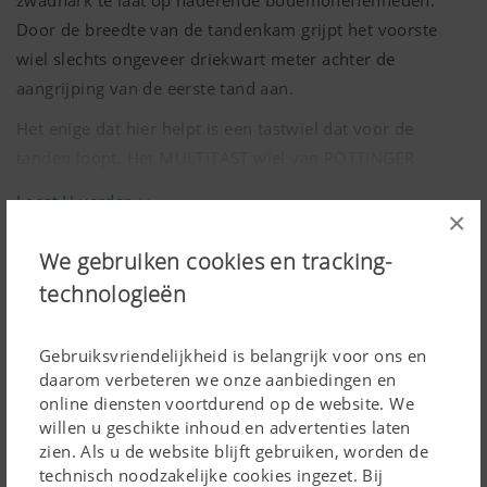
Door de breedte van de tandenkam grijpt het voorste
wiel slechts ongeveer driekwart meter achter de
aangrijping van de eerste tand aan.
Het enige dat hier helpt is een tastwiel dat voor de
tanden loopt. Het MULTITAST wiel van PÖTTINGER
detecteert oneffenheden in de bodem in een vroeg
Leest U verder
stadium en brengt het element omhoog in geval van een
×
helling. Het leidt het element naar beneden over een
We gebruiken cookies en tracking-
TOPTECH PLUS-harkeenheid
heuvel totdat het binnenste tastwiel het overneemt. Het
technologieën
zorgt steeds voor de optimale afstand tussen de tanden
en de bodem. Verontreiniging van het voeder en
Gebruiksvriendelijkheid is belangrijk voor ons en
harkverliezen worden aantoonbaar tot een minimum
daarom verbeteren we onze aanbiedingen en
beperkt.
online diensten voortdurend op de website. We
willen u geschikte inhoud en advertenties laten
zien. Als u de website blijft gebruiken, worden de
technisch noodzakelijke cookies ingezet. Bij