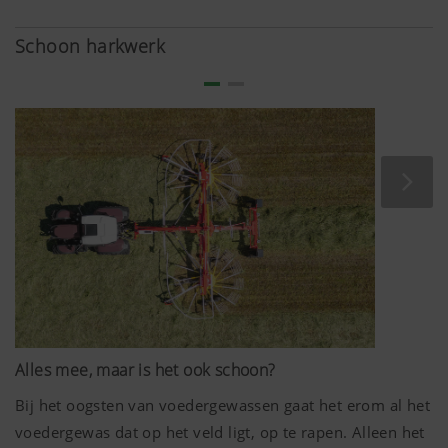
gevreten. Daardoor kan het gebruik van krachtvoeder
worden verminderd. Dit leidt enerzijds tot lagere
Schoon harkwerk
voederkosten en anderzijds tot een beter gestel van de
dieren.
Het beste voeder is geen toeval. De botanische
samenstelling van het plantenbestand legt de hoeksteen
daarvoor. De kwantiteit en de kwaliteit van de hier
gegenereerde opbrengsten moeten in de hele oogstketen
worden gehandhaafd.
Om die reden bieden we u bij PÖTTINGER een werktuig
waarmee u uw voeder schoon en zonder verlies kunt
voorbereiden voor de oogst: de TOP-zwadhark.
Alles mee, maar is het ook schoon?
Bij het oogsten van voedergewassen gaat het erom al het
voedergewas dat op het veld ligt, op te rapen. Alleen het