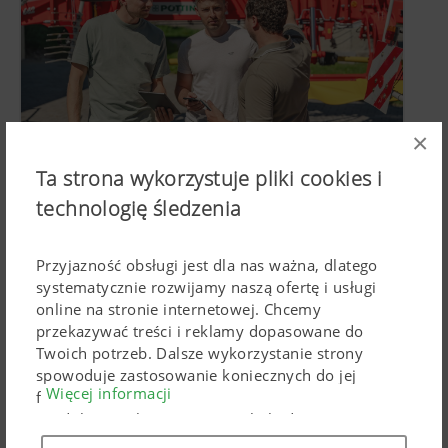
×
Ta strona wykorzystuje pliki cookies i
Aktualizacja HARVEST ASSIST 4.0 – aplikacja
Pöttinger optymalizująca zielone żniwa
technologię śledzenia
05.08.2026
Nowe funkcje wspierają sezon użytków
Przyjazność obsługi jest dla nas ważna, dlatego
zielonych wykraczając poza planowanie
systematycznie rozwijamy naszą ofertę i usługi
zbiorów.
online na stronie internetowej. Chcemy
przekazywać treści i reklamy dopasowane do
Twoich potrzeb. Dalsze wykorzystanie strony
spowoduje zastosowanie koniecznych do jej
Więcej informacji
funkcjonowania Cokkies. Spersonalizowane
produkty marketingowe google będą stosowane
tylko wówczas, gdy wyrazisz na to swoją zgodę