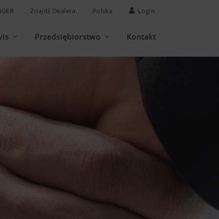
NGER
Znajdź Dealera
Polska
Login
wis
Przedsiębiorstwo
Kontakt