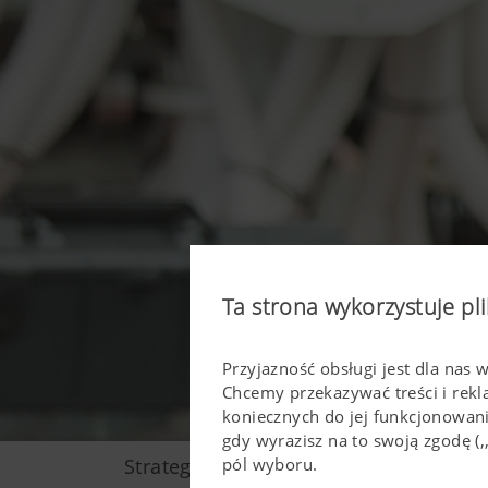
Ta strona wykorzystuje pli
Przyjazność obsługi jest dla nas 
Chcemy przekazywać treści i rek
koniecznych do jej funkcjonowan
gdy wyrazisz na to swoją zgodę 
Strategy
pól wyboru.