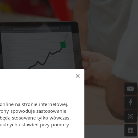
×
online na stronie internetowej.
trony spowoduje zastosowanie
 będą stosowane tylko wówczas,
idualnych ustawień przy pomocy