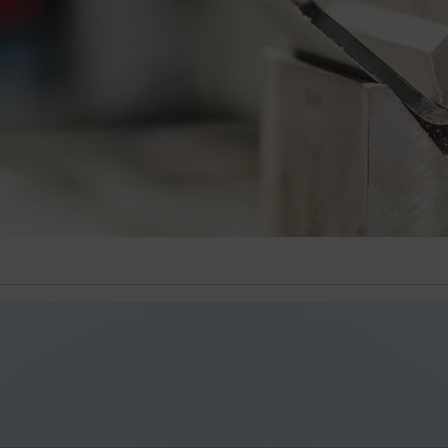
Zapisuje wybrany przez użytkownika kraj i język.
 Cookies
liza użytkowników tej strony internetowej, zob. poniżej.
anie Państwu na naszej stronie internetowej i w mediach sp
o korzystamy z technologii internetowych (również Cokkies) 
dopasowane do Państwa potrzeb.
ie internetowej linkujemy YouTube Video i stosujemy rozszer
YouTube. Kanał YouTube nie zapisuje żadnych informacji o
glądających zlinkowane filmy z tej strony.Więcej informacji
ństwo po adresem
t.google.com/youtube/answer/171780?