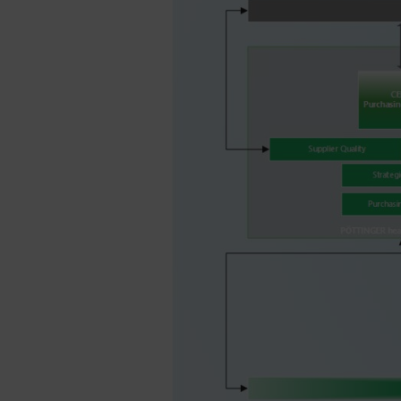
hl=dehttps://ww
Cookies. Bloka
Panstwa przeglą