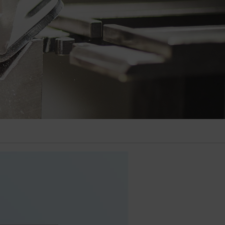
6 Miesiące
Czas trwania pomocy
6 Miesiące
ołecznościowych
od różnych dostawców. Dzięki
Czas trwania pomocy
zony
6 Miesiące