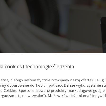
ki cookies i technologię śledzenia
ważna, dlatego systematycznie rozwijamy naszą ofertę i usługi 
lamy dopasowane do Twoich potrzeb. Dalsze wykorzystanie s
ia Cokkies. Spersonalizowane produkty marketingowe google
(,,zgadzam się na wszystko"). Możesz również dokonać indyw