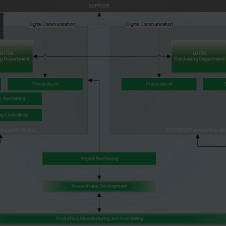
w.google.de/intl/de/policies/privacy/Nie kontrolujemy YouT
dę tych Cookies możecie Państwo aktywować w ustawieniach
darki