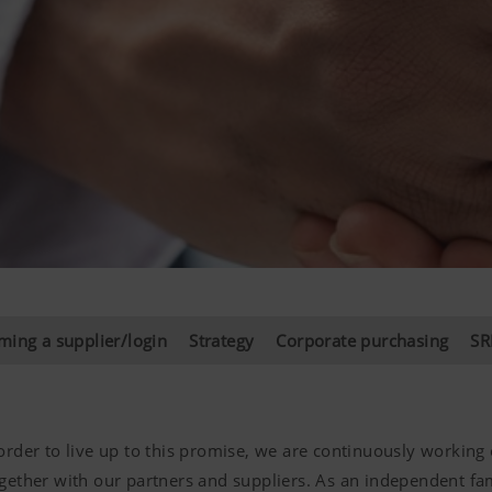
ing a supplier/login
Strategy
Corporate purchasing
SR
 order to live up to this promise, we are continuously worki
ogether with our partners and suppliers. As an independent fa