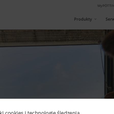
MyPÖTTI
Produkty
Ser
ki cookies i technologię śledzenia