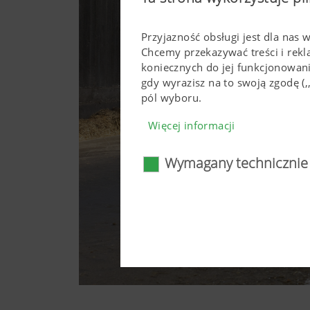
Przyjazność obsługi jest dla nas 
Chcemy przekazywać treści i rek
koniecznych do jej funkcjonowan
gdy wyrazisz na to swoją zgodę 
pól wyboru.
Więcej informacji
Wymagany technicznie
Wymagany technicz
Określone technologie interne
użytkowaniu. To dotyczy zaró
prawidłowe wyświetlanie się 
funkcjonować bez użycia tych 
Więcej informacji