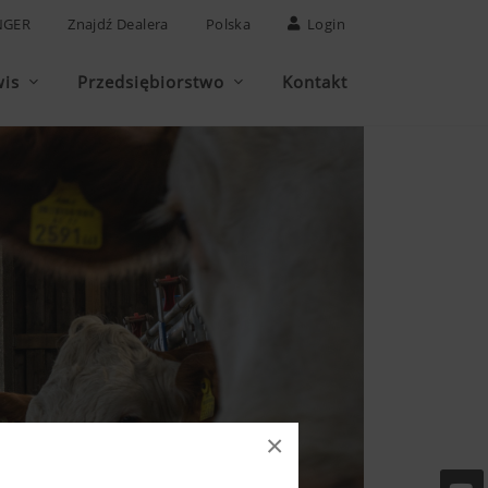
NGER
Znajdź Dealera
Polska
Login
wis
Przedsiębiorstwo
Kontakt
×