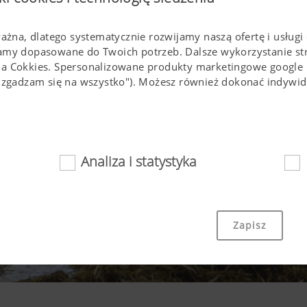
ważna, dlatego systematycznie rozwijamy naszą ofertę i usługi 
lamy dopasowane do Twoich potrzeb. Dalsze wykorzystanie s
ia Cokkies. Spersonalizowane produkty marketingowe google
(,,zgadzam się na wszystko"). Możesz również dokonać indyw
Analiza i statystyka
nie
towe i Cookies sprawiaja, że strona internetowa jest łatwo d
Zapisz
wno istotnych podstawowych funkcjonalności, jak nawigacja n
strony w Państwa przeglądarce , czy też zapytanie o Państwa 
technologii i Cookies.