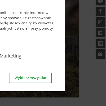
online na stronie internetowej.
trony spowoduje zastosowanie
 będą stosowane tylko wówczas,
idualnych ustawień przy pomocy
Marketing
ostępna i przyjazna w
Wybierz wszystko
a stronie, jak również
zgodę. Strona ta nie mogłaby