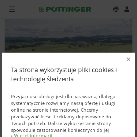
×
Ta strona wykorzystuje pliki cookies i
technologię śledzenia
Przyjazność obsługi jest dla nas ważna, dlatego
systematycznie rozwijamy naszą ofertę i usługi
online na stronie internetowej. Chcemy
NOVACAT H 11200, HIT HT 11100,
przekazywać treści i reklamy dopasowane do
Twoich potrzeb. Dalsze wykorzystanie strony
NOVACAT F 3100 OC
spowoduje zastosowanie koniecznych do jej
Więcej informacji
funkcjonowania Cokkies. Spersonalizowane