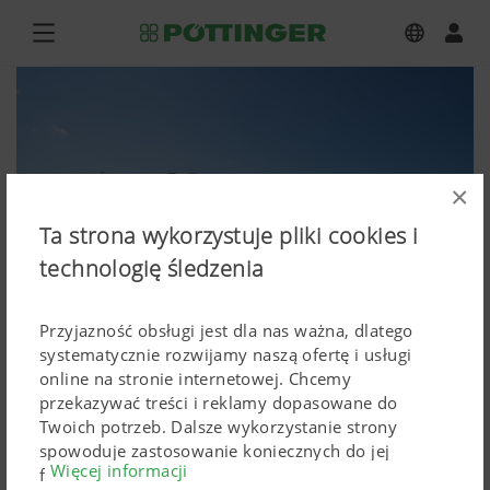
×
Ta strona wykorzystuje pliki cookies i
technologię śledzenia
Przyjazność obsługi jest dla nas ważna, dlatego
systematycznie rozwijamy naszą ofertę i usługi
online na stronie internetowej. Chcemy
przekazywać treści i reklamy dopasowane do
NOVADISC 302, NOVACAT F 3100
Twoich potrzeb. Dalsze wykorzystanie strony
spowoduje zastosowanie koniecznych do jej
Więcej informacji
Zdjęcia (wysokiej rozdzielczości)
funkcjonowania Cokkies. Spersonalizowane