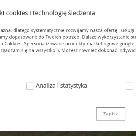
ki cookies i technologię śledzenia
ważna, dlatego systematycznie rozwijamy naszą ofertę i usługi 
lamy dopasowane do Twoich potrzeb. Dalsze wykorzystanie s
ia Cokkies. Spersonalizowane produkty marketingowe google
(,,zgadzam się na wszystko"). Możesz również dokonać indyw
Analiza i statystyka
nie
towe i Cookies sprawiaja, że strona internetowa jest łatwo d
Zapisz
wno istotnych podstawowych funkcjonalności, jak nawigacja n
strony w Państwa przeglądarce , czy też zapytanie o Państwa 
technologii i Cookies.