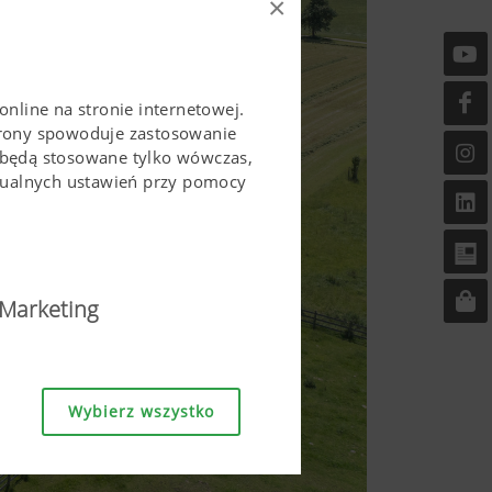
×
online na stronie internetowej.
trony spowoduje zastosowanie
 będą stosowane tylko wówczas,
idualnych ustawień przy pomocy
Marketing
ostępna i przyjazna w
Wybierz wszystko
a stronie, jak również
zgodę. Strona ta nie mogłaby