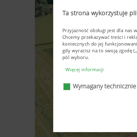
Ta strona wykorzystuje pli
Przyjazność obsługi jest dla nas 
Chcemy przekazywać treści i rek
koniecznych do jej funkcjonowan
gdy wyrazisz na to swoją zgodę 
pól wyboru.
Więcej informacji
Wymagany technicznie
Wymagany technicz
Określone technologie interne
użytkowaniu. To dotyczy zaró
prawidłowe wyświetlanie się 
funkcjonować bez użycia tych 