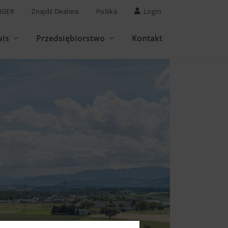
NGER
Znajdź Dealera
Polska
Login
wis
Przedsiębiorstwo
Kontakt