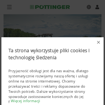
×
Ta strona wykorzystuje pliki cookies i
technologię śledzenia
Przyjazność obsługi jest dla nas ważna, dlatego
systematycznie rozwijamy naszą ofertę i usługi
online na stronie internetowej. Chcemy
przekazywać treści i reklamy dopasowane do
EUROCAT 312
Twoich potrzeb. Dalsze wykorzystanie strony
spowoduje zastosowanie koniecznych do jej
Więcej informacji
Zdjęcia (wysokiej rozdzielczości)
funkcjonowania Cokkies. Spersonalizowane