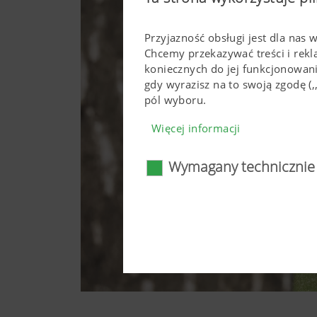
Przyjazność obsługi jest dla nas 
Chcemy przekazywać treści i rek
koniecznych do jej funkcjonowan
gdy wyrazisz na to swoją zgodę 
pól wyboru.
Więcej informacji
Wymagany technicznie
Wymagany technicz
Określone technologie interne
użytkowaniu. To dotyczy zaró
prawidłowe wyświetlanie się 
funkcjonować bez użycia tych 
Więcej informacji