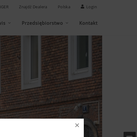
NGER
Znajdź Dealera
Polska
Login
wis
Przedsiębiorstwo
Kontakt
×