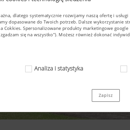
ważna, dlatego systematycznie rozwijamy naszą ofertę i usługi 
lamy dopasowane do Twoich potrzeb. Dalsze wykorzystanie s
ia Cokkies. Spersonalizowane produkty marketingowe google
(,,zgadzam się na wszystko"). Możesz również dokonać indyw
Analiza i statystyka
nie
towe i Cookies sprawiaja, że strona internetowa jest łatwo d
Zapisz
wno istotnych podstawowych funkcjonalności, jak nawigacja n
strony w Państwa przeglądarce , czy też zapytanie o Państwa 
technologii i Cookies.