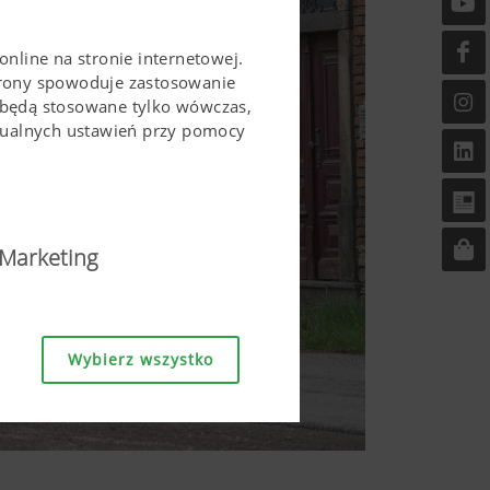
online na stronie internetowej.
trony spowoduje zastosowanie
 będą stosowane tylko wówczas,
idualnych ustawień przy pomocy
Marketing
ostępna i przyjazna w
Wybierz wszystko
a stronie, jak również
zgodę. Strona ta nie mogłaby