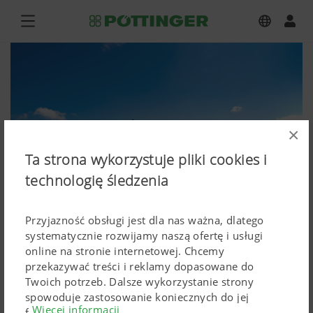
×
Ta strona wykorzystuje pliki cookies i
technologię śledzenia
Przyjazność obsługi jest dla nas ważna, dlatego
systematycznie rozwijamy naszą ofertę i usługi
online na stronie internetowej. Chcemy
NOVACAT 301 ALPHA MOTION ED
przekazywać treści i reklamy dopasowane do
Twoich potrzeb. Dalsze wykorzystanie strony
PRO
spowoduje zastosowanie koniecznych do jej
Więcej informacji
funkcjonowania Cokkies. Spersonalizowane