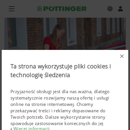
×
Ta strona wykorzystuje pliki cookies i
technologię śledzenia
Przyjazność obsługi jest dla nas ważna, dlatego
systematycznie rozwijamy naszą ofertę i usługi
online na stronie internetowej. Chcemy
NOVACAT 301 ALPHA MOTION ED
przekazywać treści i reklamy dopasowane do
Twoich potrzeb. Dalsze wykorzystanie strony
PRO
spowoduje zastosowanie koniecznych do jej
Więcej informacji
funkcjonowania Cokkies. Spersonalizowane