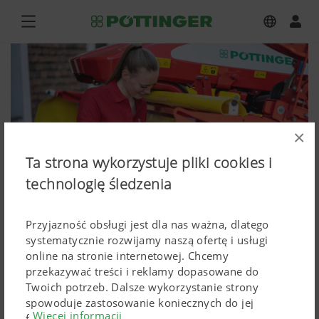
×
Ta strona wykorzystuje pliki cookies i
technologię śledzenia
Przyjazność obsługi jest dla nas ważna, dlatego
systematycznie rozwijamy naszą ofertę i usługi
online na stronie internetowej. Chcemy
NOVACAT 301 ALPHA MOTION ED
przekazywać treści i reklamy dopasowane do
Twoich potrzeb. Dalsze wykorzystanie strony
PRO
spowoduje zastosowanie koniecznych do jej
Więcej informacji
funkcjonowania Cokkies. Spersonalizowane