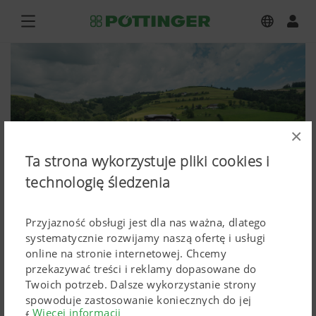
×
Ta strona wykorzystuje pliki cookies i
technologię śledzenia
Przyjazność obsługi jest dla nas ważna, dlatego
systematycznie rozwijamy naszą ofertę i usługi
online na stronie internetowej. Chcemy
NOVADISC 302, NOVACAT 301 ALPHA
przekazywać treści i reklamy dopasowane do
Twoich potrzeb. Dalsze wykorzystanie strony
MOTION MASTER
spowoduje zastosowanie koniecznych do jej
Więcej informacji
funkcjonowania Cokkies. Spersonalizowane