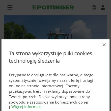
×
Ta strona wykorzystuje pliki cookies i
technologię śledzenia
Przyjazność obsługi jest dla nas ważna, dlatego
systematycznie rozwijamy naszą ofertę i usługi
online na stronie internetowej. Chcemy
przekazywać treści i reklamy dopasowane do
NOVADISC 352
Twoich potrzeb. Dalsze wykorzystanie strony
spowoduje zastosowanie koniecznych do jej
Więcej informacji
Zdjęcia (wysokiej rozdzielczości)
funkcjonowania Cokkies. Spersonalizowane