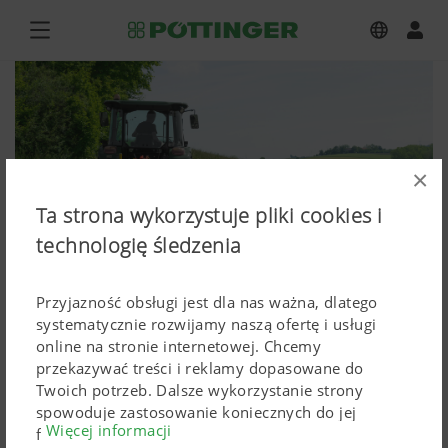
×
Ta strona wykorzystuje pliki cookies i
technologię śledzenia
Przyjazność obsługi jest dla nas ważna, dlatego
systematycznie rozwijamy naszą ofertę i usługi
online na stronie internetowej. Chcemy
przekazywać treści i reklamy dopasowane do
NOVADISC 262
Twoich potrzeb. Dalsze wykorzystanie strony
spowoduje zastosowanie koniecznych do jej
Więcej informacji
Zdjęcia (wysokiej rozdzielczości)
funkcjonowania Cokkies. Spersonalizowane