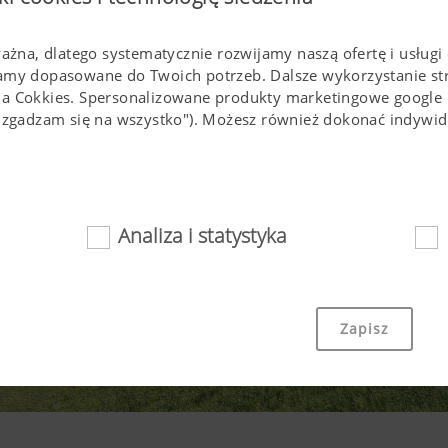
ważna, dlatego systematycznie rozwijamy naszą ofertę i usługi 
lamy dopasowane do Twoich potrzeb. Dalsze wykorzystanie s
ia Cokkies. Spersonalizowane produkty marketingowe google
(,,zgadzam się na wszystko"). Możesz również dokonać indyw
Analiza i statystyka
nie
towe i Cookies sprawiaja, że strona internetowa jest łatwo d
Zapisz
wno istotnych podstawowych funkcjonalności, jak nawigacja n
strony w Państwa przeglądarce , czy też zapytanie o Państwa 
technologii i Cookies.