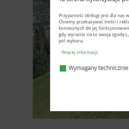
Przyjazność obsługi jest dla nas 
Chcemy przekazywać treści i rek
koniecznych do jej funkcjonowan
gdy wyrazisz na to swoją zgodę 
pól wyboru.
Więcej informacji
Wymagany technicznie
Wymagany technicz
Określone technologie interne
użytkowaniu. To dotyczy zaró
prawidłowe wyświetlanie się 
funkcjonować bez użycia tych 
Więcej informacji