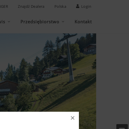
NGER
Znajdź Dealera
Polska
Login
wis
Przedsiębiorstwo
Kontakt
×