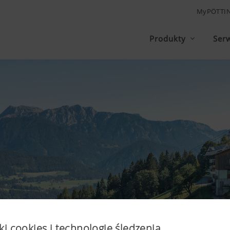
MyPÖTTI
Produkty
Ser
ki cookies i technologię śledzenia