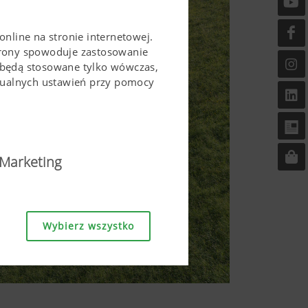
online na stronie internetowej.
trony spowoduje zastosowanie
 będą stosowane tylko wówczas,
idualnych ustawień przy pomocy
Marketing
ostępna i przyjazna w
Wybierz wszystko
a stronie, jak również
zgodę. Strona ta nie mogłaby