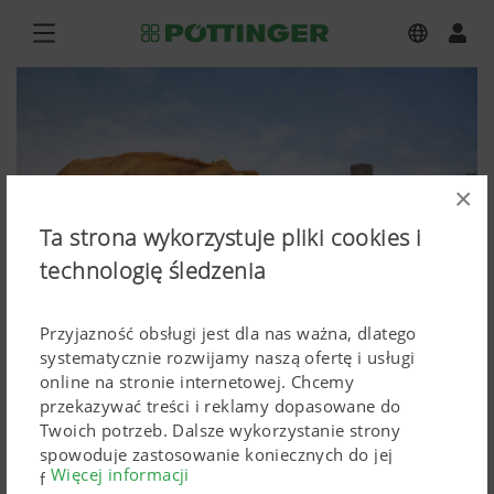
×
Ta strona wykorzystuje pliki cookies i
technologię śledzenia
Przyjazność obsługi jest dla nas ważna, dlatego
systematycznie rozwijamy naszą ofertę i usługi
online na stronie internetowej. Chcemy
przekazywać treści i reklamy dopasowane do
NOVACAT F 3100 ALPIN
Twoich potrzeb. Dalsze wykorzystanie strony
spowoduje zastosowanie koniecznych do jej
Więcej informacji
Zdjęcia (wysokiej rozdzielczości)
funkcjonowania Cokkies. Spersonalizowane