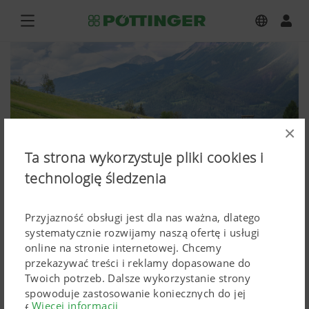
×
Ta strona wykorzystuje pliki cookies i
technologię śledzenia
Przyjazność obsługi jest dla nas ważna, dlatego
systematycznie rozwijamy naszą ofertę i usługi
online na stronie internetowej. Chcemy
NOVACAT F 2700 ALPIN, NOVACAT F
przekazywać treści i reklamy dopasowane do
Twoich potrzeb. Dalsze wykorzystanie strony
3100 ALPIN
spowoduje zastosowanie koniecznych do jej
Więcej informacji
funkcjonowania Cokkies. Spersonalizowane