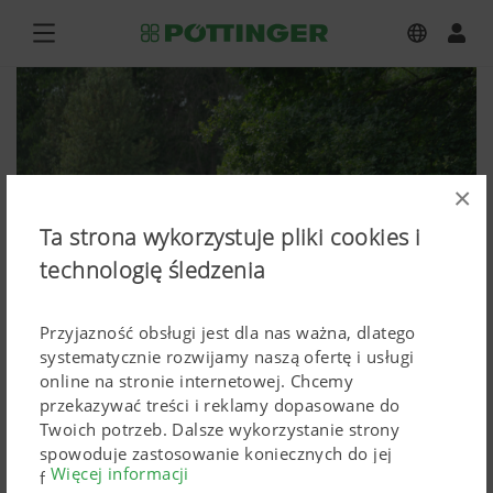
×
Ta strona wykorzystuje pliki cookies i
technologię śledzenia
Przyjazność obsługi jest dla nas ważna, dlatego
systematycznie rozwijamy naszą ofertę i usługi
online na stronie internetowej. Chcemy
przekazywać treści i reklamy dopasowane do
NOVACAT F 2700 ALPIN
Twoich potrzeb. Dalsze wykorzystanie strony
spowoduje zastosowanie koniecznych do jej
Więcej informacji
Zdjęcia (wysokiej rozdzielczości)
funkcjonowania Cokkies. Spersonalizowane