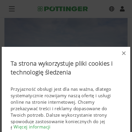
×
Ta strona wykorzystuje pliki cookies i
technologię śledzenia
Przyjazność obsługi jest dla nas ważna, dlatego
systematycznie rozwijamy naszą ofertę i usługi
online na stronie internetowej. Chcemy
przekazywać treści i reklamy dopasowane do
NOVACAT V 9200 ED
Twoich potrzeb. Dalsze wykorzystanie strony
spowoduje zastosowanie koniecznych do jej
Więcej informacji
Zdjęcia (wysokiej rozdzielczości)
funkcjonowania Cokkies. Spersonalizowane