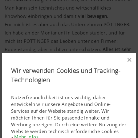
Man kann sein technisches und wirtschaftliches
Knowhow einbringen und damit
viel bewegen
.
Für mich ist es aber auch das Unternehmen PÖTTINGER.
Ich habe an der Montanuni in Leoben studiert und für
mich ist PÖTTINGER das Leoben unter den Firmen:
Bodenständig, aber nicht zu unterschätzen.
Alles ist sehr
familiär, wir haben eine gute Zusammenarbeitskultur
×
und man hilft sich gegenseitig
.
Wir verwenden Cookies und Tracking-
Technologien
Kurzsteckbrief zu Eva:
Meine Ausbildung:
Studium Montanmaschinenbau an
Nutzerfreundlichkeit ist uns wichtig, daher
der Montanuniversität Leoben
entwickeln wir unsere Angebote und Online-
Services auf der Website ständig weiter. Wir
Ich bin bei PÖTTINGER seit:
01.04.2021
möchten Ihnen für Sie passende Inhalte und
Dieses PÖTTenzial kommt mir in meinem Job oft zugute:
Werbung anzeigen. Durch eine weitere Nutzung der
technische Zeichnungen lesen und Anforderungen
Website werden technisch erforderliche Cookies
daraus ableiten können
Mehr Infos