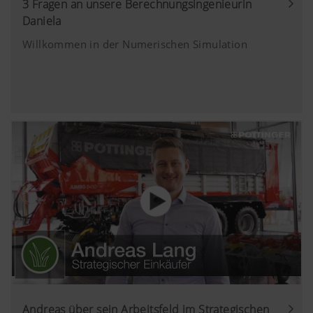
3 Fragen an unsere Berechnungsingenieurin
Marketing
Daniela
Google
Analyse der
6 Monate
Analytics
Benutzung der
Willkommen in der Numerischen Simulation
Website, siehe
Wir möchten Ihnen relevante Inhalte auf unserer
unterhalb.
Website und auf Social Media anzeigen, daher
verwenden wir Web-Technologien (auch
Cookies) von einigen Partnerunternehmen.
Dadurch werden die dargestellten Inhalte auf Ihr
Nutzungsverhalten zugeschnitten und angezeigt.
Mehr Infos
Zweck des Cookies
YouTube
Wir binden YouTube Videos auf unserer W
und verwenden hierbei den erweiterten
Datenschutzmodus von YouTube. Es wer
YouTube keine Informationen über die Be
dieser Website gespeichert, es sei denn, e
Video angesehen. Nähere Informationen f
Andreas über sein Arbeitsfeld im Strategischen
hier: