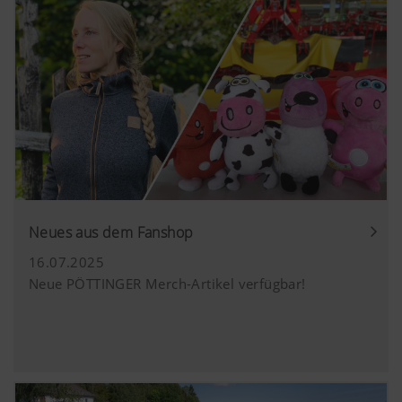
dieser Website gespeichert, es sei denn, e
Video angesehen. Nähere Informationen f
hier:
https://support.google.com/youtube/an
hl=de https://www.google.de/intl/de/poli
Wir haben keine Kontrolle über YouTube 
können diese Cookies in Ihren Browser-E
blockieren.
Neues aus dem Fanshop
16.07.2025
Neue PÖTTINGER Merch-Artikel verfügbar!