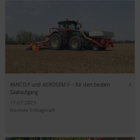
Mehr Infos
Zweck des
Dauer
Sprachauswahl.
Cookies
Marketing
Google
Analyse der
6 Monate
Analytics
Benutzung der
Website, siehe
Wir möchten Ihnen relevante Inhalte auf unserer
unterhalb.
Website und auf Social Media anzeigen, daher
verwenden wir Web-Technologien (auch
Cookies) von einigen Partnerunternehmen.
Dadurch werden die dargestellten Inhalte auf Ihr
Nutzungsverhalten zugeschnitten und angezeigt.
AMICO F und AEROSEM F – für den besten
Mehr Infos
Zweck des Cookies
Saataufgang
17.07.2025
Höchste Schlagkraft
YouTube
Wir binden YouTube Videos auf unserer W
und verwenden hierbei den erweiterten
Datenschutzmodus von YouTube. Es wer
YouTube keine Informationen über die Be